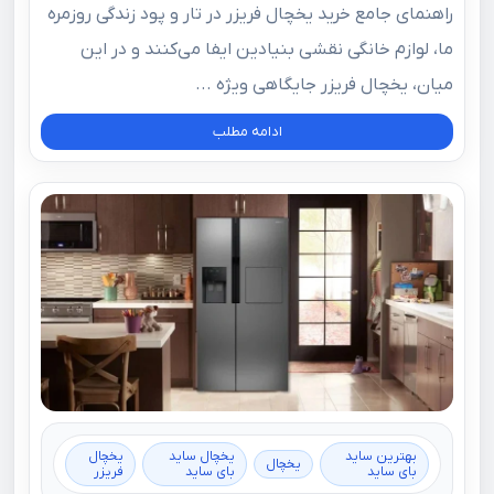
راهنمای جامع خرید یخچال فریزر در تار و پود زندگی روزمره
ما، لوازم خانگی نقشی بنیادین ایفا می‌کنند و در این
میان، یخچال فریزر جایگاهی ویژه ...
ادامه مطلب
بهترین ساید
یخچال ساید
یخچال
یخچال
بای ساید
بای ساید
فریزر