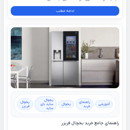
ادامه مطلب
یخچال
راهنمای
یخچال
آموزشی
یخچال
ساید بای
خرید
فریزر
ساید
راهنمای جامع خرید یخچال فریزر