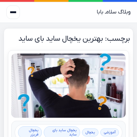
وبلاگ سلامـ بابا
برچسب:
بهترین یخچال ساید بای ساید
یخچال ساید بای
یخچال
آموزشی
یخچال
ساید
فریزر