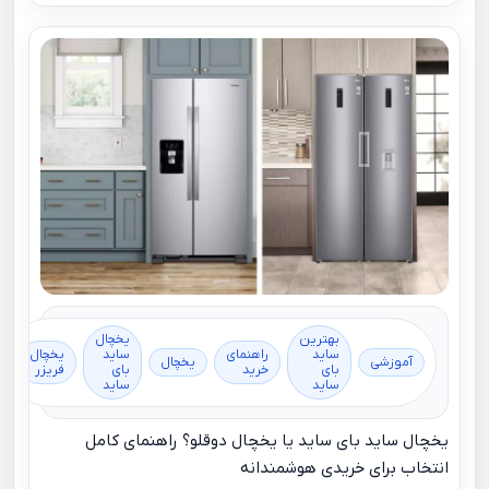
بهترین
یخچال
ساید
راهنمای
ساید
یخچال
آموزشی
یخچال
بای
خرید
بای
فریزر
ساید
ساید
یخچال ساید بای ساید یا یخچال دوقلو؟ راهنمای کامل
انتخاب برای خریدی هوشمندانه