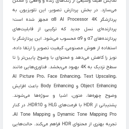
نمایش طیف وسیعی از رنگ‌های زنده و واقعی را ممکن
می‌سازد. در بخش پردازش تصویر، این تلویزیون به
پردازشگر α8 AI Processor 4K مجهز شده است؛
پردازنده‌ای نسل جدید که ترکیبی از قابلیت‌های
پردازنده‌های α7 و α9 محسوب می‌شود. این پردازشگر با
استفاده از هوش مصنوعی، کیفیت تصویر را ارتقا داده،
نویز را کاهش می‌دهد و محتوای با وضوح پایین‌تر را تا
سطح نزدیک به 4K بهبود می‌بخشد. فناوری‌هایی مانند
AI Picture Pro، Face Enhancing، Text Upscaling،
Object Enhancing و Body Enhancing باعث افزایش
وضوح چهره‌ها، متون، اشیا و سوژه‌ها می‌شوند.
پشتیبانی از HDR با فرمت‌های HLG و HDR10، در کنار
Dynamic Tone Mapping Pro و AI Tone Mapping،
تجربه بهتری از محتوای HDR فراهم می‌کند. حالت‌هایی