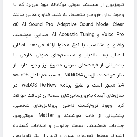
تلویزیون از سیستم صوتی دوکاناله بهره می‌برد که با
وجود توان خروجی متوسط، به کمک فناوری‌هایی مانند
α8 AI Sound Pro، Adaptive Sound Mode، Clear
Voice Pro و AI Acoustic Tuning، صدایی هوشمند،
واضح و متناسب با نوع محتوا ارائه می‌دهد. امکان
اتصال به ساندبار و سیستم‌های صوتی خارجی با
پشتیبانی از فرمت‌های صوتی متنوع نیز وجود دارد. از
نظر هوشمند، ال‌جی NANO84 به سیستم‌عامل webOS
24 مجهز است و طبق برنامه webOS Re:New، در
سال‌های آینده به‌روزرسانی‌های نسخه‌ای دریافت خواهد
کرد. وجود کروم‌کست داخلی، پروفایل‌های شخصی،
پشتیبانی از خانه هوشمند و Matter، مولتی‌ویو،
چت‌بات هوشمند، ریموت جادویی و امکانات گسترده
اشتراک محتوا، تجربه‌ای مدرن و کامل از یک تلویزیون