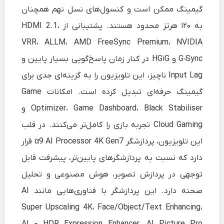
گیمینگ ممکن است و کنسول‌های نسل نهم همچنان
به ۱۲۰ هرتز محدود هستند. پشتیبانی از HDMI 2.1،
VRR، ALLM، AMD FreeSync Premium، NVIDIA
G‑Sync و HGiG در کنار زمان پاسخ‌گویی بسیار پایین و
Input Lag ناچیز، این تلویزیون را به گزینه‌ای جدی برای
گیمینگ حرفه‌ای تبدیل کرده است. امکانات Game
Optimizer، Game Dashboard، Black Stabiliser و
Cloud Gaming تجربه بازی را کامل‌تر می‌کنند. در قلب
این تلویزیون، پردازشگر α9 AI Processor 4K Gen7 قرار
دارد که نسبت به پردازشگرهای پایین‌تر، پیشرفت قابل
توجهی در پردازش تصویر، هوش مصنوعی و تحلیل
صحنه دارد. این پردازشگر با فناوری‌هایی مانند AI
Super Upscaling 4K، Face/Object/Text Enhancing،