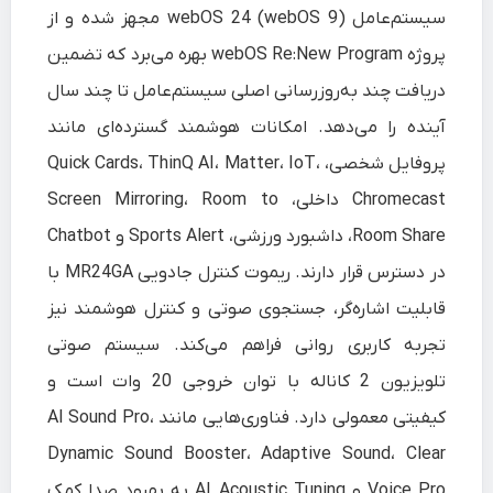
سیستم‌عامل webOS 24 (webOS 9) مجهز شده و از
پروژه webOS Re:New Program بهره می‌برد که تضمین
دریافت چند به‌روزرسانی اصلی سیستم‌عامل تا چند سال
آینده را می‌دهد. امکانات هوشمند گسترده‌ای مانند
پروفایل شخصی، Quick Cards، ThinQ AI، Matter، IoT،
Chromecast داخلی، Screen Mirroring، Room to
Room Share، داشبورد ورزشی، Sports Alert و Chatbot
در دسترس قرار دارند. ریموت کنترل جادویی MR24GA با
قابلیت اشاره‌گر، جستجوی صوتی و کنترل هوشمند نیز
تجربه کاربری روانی فراهم می‌کند. سیستم صوتی
تلویزیون 2 کاناله با توان خروجی 20 وات است و
کیفیتی معمولی دارد. فناوری‌هایی مانند AI Sound Pro،
Dynamic Sound Booster، Adaptive Sound، Clear
Voice Pro و AI Acoustic Tuning به بهبود صدا کمک