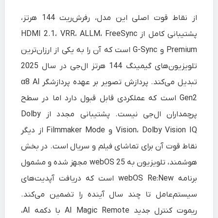
از نقاط قوت اصلی این مدل، رفرش‌ریت 144 هرتز،
پشتیبانی کامل از HDMI 2.1، VRR، ALLM، FreeSync
Premium و G-Sync است که آن را به یکی از ارزان‌ترین
تلویزیون‌های گیمینگ 144 هرتز ال‌جی در سال 2025
تبدیل می‌کند. پردازش تصویر بر عهده پردازشگر α8 AI
Gen2 است که عملکردی قابل قبول دارد اما در سطح
پرچمداران ال‌جی نیست. پشتیبانی مجدد از Dolby
Vision، Dolby Vision IQ و Filmmaker Mode از دیگر
نقاط قوت آن برای تماشای فیلم و سریال است. در بخش
هوشمند، تلویزیون به webOS 25 مجهز شده و مشمول
برنامه webOS Re:New است که دریافت آپدیت‌های
سیستم‌عامل تا چند سال آینده را تضمین می‌کند.
ریموت کنترل جدید AI Magic Remote با دکمه AI،