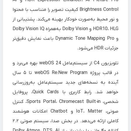
HDR Expression Enhancer، AI Picture Pro و AI
Brightness Control کیفیت تصویر را متناسب با محتوا
و نور محیط به‌صورت خودکار بهینه می‌کند. پشتیبانی از
HDR10، HLG و Dolby Vision به‌همراه Dolby Vision IQ
و Dynamic Tone Mapping Pro باعث نمایش دقیق‌تر
جزئیات HDR می‌شود.
تلویزیون C4 از سیستم‌عامل webOS 24 بهره می‌برد و
در قالب پروژه webOS Re:New Program تا ۵ سال
آینده به نسخه‌های جدید سیستم‌عامل به‌روزرسانی
خواهد شد. رابط کاربری با Quick Cards، پروفایل
شخصی، Sports Portal، Chromecast Built‑in، کنترل
صوتی، IoT، Matter و Chatbot امکانات هوشمند
کاملی ارائه می‌دهد. در بخش صدا، سیستم صوتی ۲.۲
کاناله ۴۰ واتی با پشتیبانی از Dolby Atmos، DTS، AI