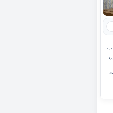
صر جدید
ری
ند،