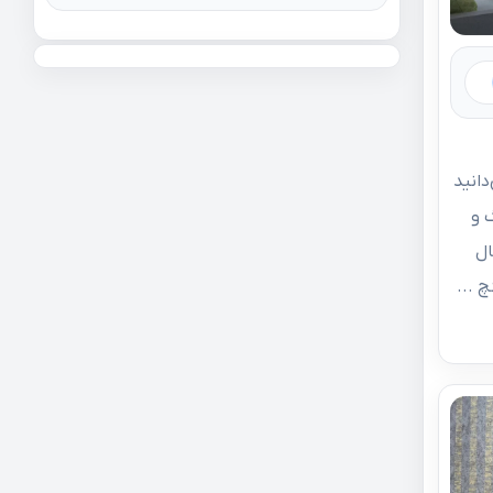
ی‌دانید
 و
ال