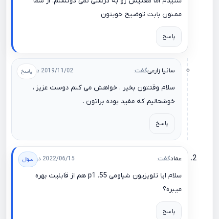
شنیدم اما معنیش رو به درستی نمی دونستم. از شما
ممنون بابت توضیح خوبتون
پاسخ
سانیا زارعی
گفت:
2019/11/02 در 13:34
سلام وقتتون بخیر . خواهش می کنم دوست عزیز ،
خوشحالیم که مفید بوده براتون .
پاسخ
عماد
گفت:
2022/06/15 در 12:50
سلام ایا تلویزیون شیاومی p1 .55 هم از قابلیت بهره
میبره؟
پاسخ