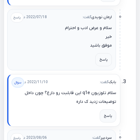
ارمان نویدی
گفت:
2022/07/18 در 16:16
سلام و عرض ادب و احترام
خیر
موفق باشید
پاسخ
بابک
گفت:
2022/11/10 در 02:55
سلام تلوزیون q1e این قابلبت رو دارع؟ چون داخل
توضیحات زدید ک داره
پاسخ
سردبیر
گفت:
2023/08/06 در 09:48