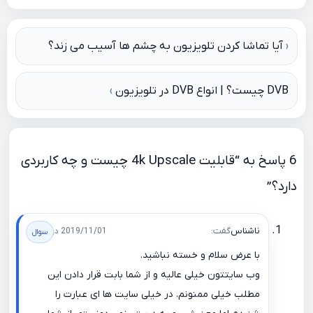
راهبری
آیا تماشا کردن تلویزیون به چشم ها آسیب می زند؟
نوشته
DVB چیست؟ | انواع DVB در تلویزیون
6 پاسخ به “قابلیت 4k Upscale چیست و چه کاربردی
دارد؟”
ناشناس
گفت:
2019/11/01 در 21:13
با عرض سلام و خسته نباشید.
وب سایتتون خیلی عالیه و از شما بابت قرار دادن این
مطلب خیلی ممنونم. در خیلی سایت ها ای عبارت را