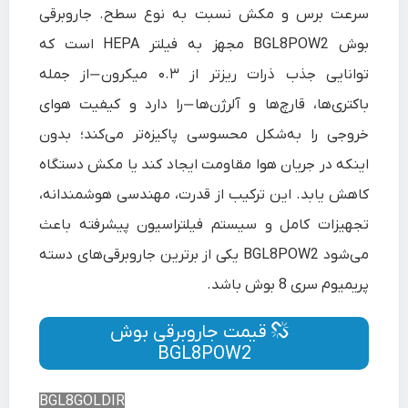
سرعت برس و مکش نسبت به نوع سطح. جاروبرقی
بوش BGL8POW2 مجهز به فیلتر HEPA است که
توانایی جذب ذرات ریزتر از ۰.۳ میکرون—از جمله
باکتری‌ها، قارچ‌ها و آلرژن‌ها—را دارد و کیفیت هوای
خروجی را به‌شکل محسوسی پاکیزه‌تر می‌کند؛ بدون
اینکه در جریان هوا مقاومت ایجاد کند یا مکش دستگاه
کاهش یابد. این ترکیب از قدرت، مهندسی هوشمندانه،
تجهیزات کامل و سیستم فیلتراسیون پیشرفته باعث
می‌شود BGL8POW2 یکی از برترین جاروبرقی‌های دسته
پریمیوم سری 8 بوش باشد.
قیمت جاروبرقی بوش
BGL8POW2
BGL8GOLDIR