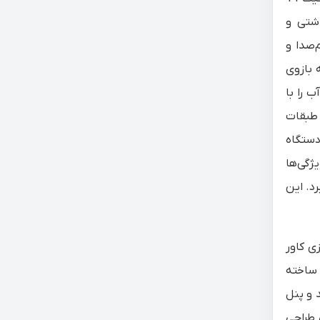
اشتی و
ری کم‌مصرف، کم‌صدا و
 شامل سه بازوی
است که در زیر سبد پایینی، زیر سبد میانی و بالای سبد سوم قرار دارند. بازوی چهارپره پایینی با فناوری QuadWash آب را با
Va شدت جریان آب را بین طبقات
فی (Soil Sensor) باعث می‌شود دستگاه
م‌ترین ویژگی‌ها
ی‌ها را از بین می‌برد. این
سازی کاور
 ساخته
 و پنل
 طراحی