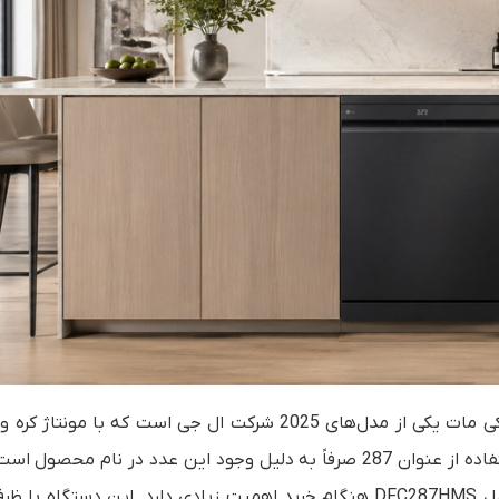
ماشین ظرفشویی و خشک‌کن ال جی DFC287HMS رنگ مشکی مات یکی از مدل‌های 2025 شرکت ال جی است که با مون
ایران شده و به نام «مدل 287» نیز شناخته می‌شود. البته استفاده از عنوان 287 صرفاً به دلیل وجود این عدد در نام 