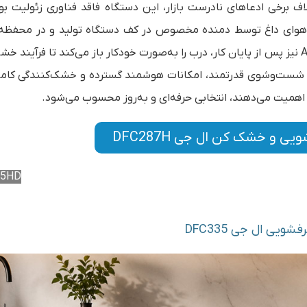
10 درصدی آن است. برخلاف برخی ادعاهای نادرست بازار، این دستگاه فاقد فناوری زئولیت ب
کند. در این روش، هوای داغ توسط دمنده مخصوص در کف دستگاه تولید و در محف
می‌کند تا ظروف کاملاً خشک شوند. قابلیت Auto Opening Door نیز پس از پایان کار، درب را به‌صورت خودکار باز می‌کند تا فر
شویی پیشرفته با شست‌وشوی قدرتمند، امکانات هوشمند گسترده و خشک‌کنندگی ک
 اهمیت می‌دهند، انتخابی حرفه‌ای و به‌روز محسوب می‌شود.
و خشک کن ال جی DFC287H
35HD
ویی ال جی DFC335