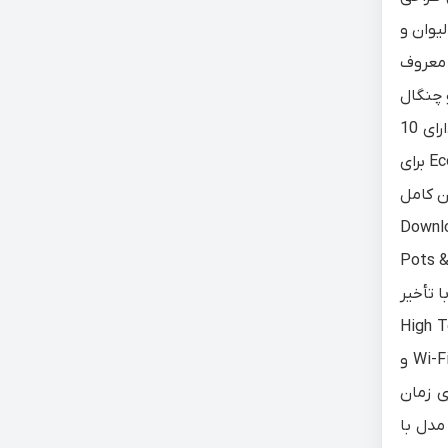
ره مانند لیوان و
نیز معروف
ق و چنگال
بوده و دارای شاخک‌های تاشو است و در صورت نیاز می‌توان آن را خارج کرد تا فضای بیشتری ایجاد شود. این ماشین ظرفشویی دارای 10
برنامه شست‌وشو است. برنامه Delicate برای ظروف ظریف، Intensive برای آلودگی‌های سنگین، Express برای شست‌وشوی سریع، Eco برای
ی شست‌وشو و خشک‌کردن کامل
Machine  برای تمیزکردن داخل دستگاه، Dry Only برای خشک‌کردن بدون شست‌وشو و Download
کمیلی مانند Pots & Pans، Glassware،
 ذخیره است). امکانات تکمیلی شامل Delay Start (شروع با تأخیر
، Energy Saver برای کاهش مصرف انرژی، Steam برای تقویت شست‌وشو، High Temp
برای افزایش دمای آب و Dry Boost برای افزایش قدرت خشک‌کنندگی با قابلیت تنظیم زمان (40، 60 یا 90 دقیقه) است. دستگاه از Wi-Fi و
ری زمان
م‌ترین تفاوت این مدل با