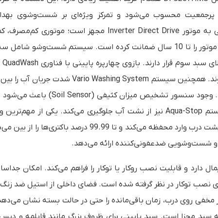
ای پرجمعیت محسوب می‌شود و تمرکز ویژه‌ای بر شست‌وشوی بهد
خشک‌کنندگی کامل دارد. در بخش فنی، این ماشین ظرفشویی به موتور Inverter Direct Drive مجهز است؛ موتو
بادوام که عملکرد قدرتمندی ارائه می‌دهد. ال جی عملکرد این موتور را تا 10 سال ضمانت کرده است. سیستم شست‌وشو
آب‌پاش مجزا 
فشار بالا پخش می‌کند تا حتی آلودگی‌های سرسخت نیز پاک شوند. همچنین سیستم rio Washing System
تنظیم می‌کند تا شست‌وشو متناسب با نوع ظروف انجام شود. وجود سنسور تشخیص میزان کثی
بر اساس میزان آلودگی، مصرف آب و انرژی را تنظیم کند. سیستم Aqua-Stop نیز از نشت آب جلوگیری می‌کند. یکی از مه
فناوری TrueSteam است که بخار را از نازل‌های تعبیه‌شده در پشت درب وارد محفظه می‌کند و تا 99.99 درصد باکتر
ه و شست‌وشویی ضدعفونی‌کننده ارائه می‌دهد.
Matte Blac ظاهری مدرن و مینیمال دارد و قابلیت نصب روکار یا توکار را فراهم می‌کند. امکان جدا
 برای نصب توکار در نظر گرفته شده است. فضای داخلی از استیل ضد زنگ
خفی روی درب، زمان باقی‌مانده را حتی در حالت بسته نشان می‌دهد
ه سبد مجزا است. سبد پایینی برای ظروف بزرگ مانند قابلمه و دیس