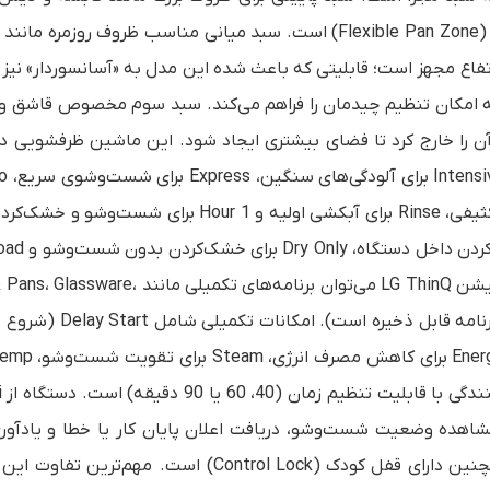
شده و دارای دندانه‌های تاشو و نگه‌دارنده مخصوص ماهیتابه (Flexible Pan Zone) است. سبد میانی مناسب ظروف روزم
(Cup Racks) و قابلیت تنظیم ارتفاع مجهز است؛ قابلیتی که باعث شده این مدل به «آسانسوردار» 
یستم Smart Rack Plus بهره می‌برند که امکان تنظیم چیدمان را فراهم می‌کند. سبد سوم مخصوص قاش
مصرف بهینه انرژی، Auto برای تنظیم خودکار بر اساس میزان کثیفی، Rinse برای آبکشی اولیه و 1 Hour برا
در یک ساعت طراحی شده‌اند. برنامه Clean
Cycle برای دریافت برنامه‌های جدید کاربرد دارند. از طریق اپلیکیشن LG ThinQ می‌توان برنامه‌های ت
Casseroles و Night Care را دانلود کرد (در هر زمان تنها یک برنامه قابل
تا 12 ساعت)، Half Load برای شست‌وشوی نیمه‌بار
راه دور، مشاهده وضعیت شست‌وشو، دریافت اعلان پایان کار یا خطا و یادآو
نظافت دستگاه را از طریق گوشی هوشمند فراهم می‌سازد. همچنین دارای قفل کودک (Control Lock) است. مه