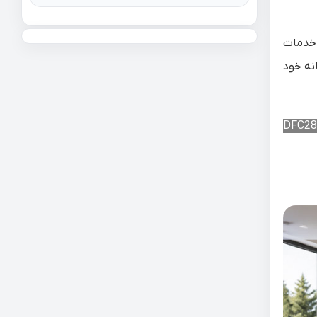
 خدمات
نه خود
DFC2