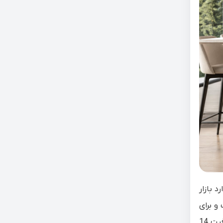
تاژ کره وارد بازار
محصول است و برای
جلوگیری از اشتباه با سایر مدل‌های مشابه، توجه به مدل کامل DFC287HMS هنگام خرید اهمیت زیادی دارد. این دستگاه با ظرفیت 14