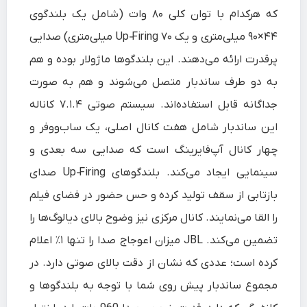
که هرکدام با توان کلی ۸۰ وات (شامل یک بلندگوی
۴۴×۹۰ میلی‌متری و یک Up‑Firing ۷۰ میلی‌متری) صدایی
پرقدرت ارائه می‌دهند. این بلندگوها ماژولار بوده و هم
به دو طرف ساندبار متصل می‌شوند و هم به‌ صورت
جداگانه قابل استفاده‌اند. سیستم صوتی ۷.۱.۴ کاناله
این ساندبار شامل هفت کانال اصلی، یک ساب‌ووفر و
چهار کانال آپ‌فایرینگ است که صدایی سه‌ بعدی و
سینمایی ایجاد می‌کند. بلندگوهای Up‑Firing صدای
بازتابی از سقف تولید کرده و حس حضور در فضای فیلم
را القا می‌نمایند. کانال مرکزی نیز وضوح بالای دیالوگ‌ها را
تضمین می‌کند. JBL میزان اعوجاج صدا را تنها ۱٪ اعلام
کرده است؛ عددی که نشان از دقت بالای صوتی دارد. در
مجموع ساندبار پیش روی شما با توجه به بلندگوها و