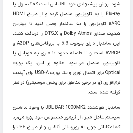
شود. روش پیشنهادی خود JBL این است که کنسول یا
Blu-ray را به تلویزیون متصل کرده و از طریق HDMI
eARC تلویزیون را به ساندبار وصل کنید تا بهترین
کیفیت صدای Dolby Atmos و DTS:X را دریافت کنید.
این ساندبار دارای بلوتوث 5.3 با پروفایل‌های A2DP و
AVRCP است و تا فاصله حدود ۱۰ متری به موبایل یا
تلویزیون متصل می‌شود. علاوه بر این، یک پورت
Optical برای اتصال نوری و یک پورت USB-A برای آپدیت
نرم‌افزاری (و در برخی مناطق برای پخش موسیقی) در نظر
گرفته شده است.
ساندبار هوشمند JBL BAR 1000MK2 با وجود نداشتن
سیستم‌ عامل مجزا، از فریمور مخصوص خود بهره می‌برد
که امکاناتی چون به‌ روزرسانی آنلاین و از طریق USB را