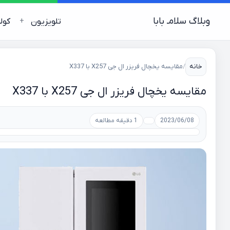
وبلاگ سلامـ بابا
تلویزیون
کول
خانه
/
مقایسه یخچال فریزر ال جی X257 با X337
مقایسه یخچال فریزر ال جی X257 با X337
2023/06/08
1 دقیقه مطالعه