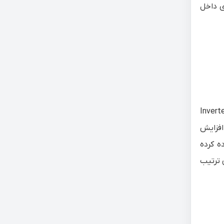
رفته تا سرمای داخل
تور یا کمپرسور اینورتر خطی (Inverter Linear
افزایش
ه کرده
 این ترتیب