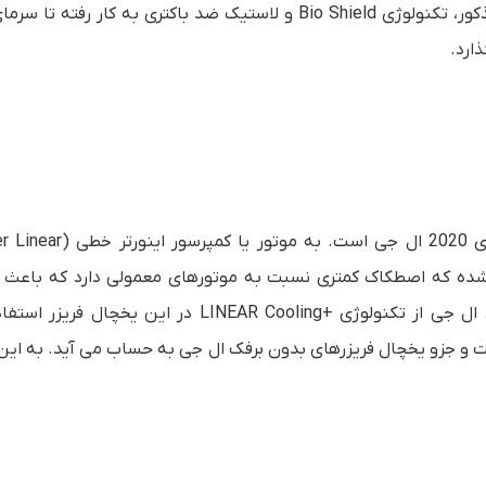
قفسه‌ها نیز کاملا خنک شوند. دور تا دور درب یخچال فریزر مذکور، تکنولوژی Bio Shield و لاستیک ضد باکتری به کار 
ارد.
رنگ مشکی یکی از یخچال فریزرهای 2020 ال جی است. به مو
 طراحی شده که اصطکاک کمتری نسبت به موتورهای معمولی دارد که باعث 
ال جی از تکنولوژی
LINEAR Cooling+
در این یخچال فریزر استفاد
 به سیستم ضد برفک یا No Frost مجهز است و جزو یخچال فریزرهای بدون برفک ال جی به حساب می آید. به