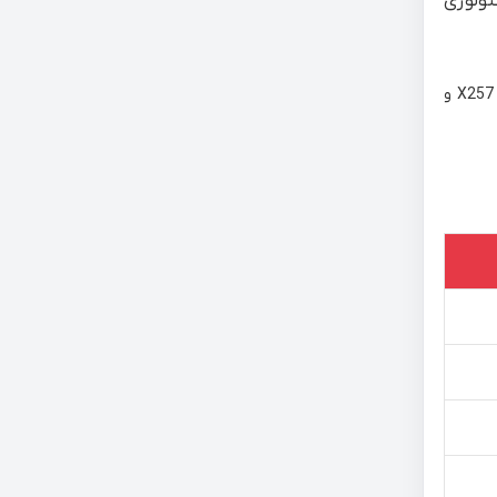
نولوژی
X257
و