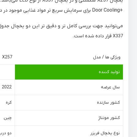
یخچال X257 سگمنتی و در یخچال X337 از نوع LED می‌باشد. یخچال X257 فاقد صفحه نمایش لمسی است. یخچال X337 دارای
+Door Cooling برای سرمایش سریع تر مواد غذایی موجود در درب یخچال می‌باشد که یخچال فریزر X257 فاقد این تکنولوژی است.
می‌توانید جهت بررسی کامل تر و دقیق تر این دو یخچال جدول
قرار داده شده است.
X337
ویژگی ها / مدل
X257
تولید کننده
ال جی
سال عرضه
2022
کشور سازنده
کره
کشور مونتاژ
چین
نوع یخچال فریزر
دو درب