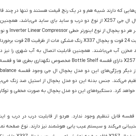
X25 و X337 از نظر برخی از ویژگی‌هایی که دارند شبیه هم و در یک رنج قیمت هستند و تنها در چند 
X25 از نوع
دو درب و
ساید بای ساید می‌باشد، همچنین
فریزر X337 هم ساید بای ساید و دو درب می‌باشد. نوع م
می‌باشد. یخچال فریزر X257 رنگ سفید و از ظرفیت 24 فوت و یخچال X337 رن
اقد مخزن آب می‌باشند. همچنین قابلیت اتصال به آب شهری را نیز دار
قفسه Bottle Shelf مخصوص نگهداری بطری ها
Corner مخصوص نگهداری مواد غذایی کوچک هم می‌باشد. از دیگر ویژ
ایی تنظیم می‌کند. جنس بدنه این دو مدل یخچال از استیل ضد زنگ می‌ب
 خواهد کرد. دستگیره‌های این دو مدل یخچال به صورت مخفی و توکار
در دیگری قفسه قابل تنظیم وجود ندارد. هردو از قابلیت درب در درب و ای
رند و همچنین از شبکه وایفای و اینترنت اشیا (IoT) پشتیبانی می‌کند و سیستم عیب یابی هوشمند نیز دارند. نوع صف