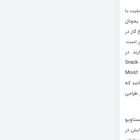
قابلیت با
 یخچال
وتور در هر دو یخچال از نوع اینورتر خطی Inverter Linear Compressor و نوع گاز در
گ مشکی مات از ظرفیت 28 فوت برخوردار است.
ند. در
و قفسه Snack
گی‌های این دو مدل یخچال ال جی وجود قفسه Moist balance
اشد که
 طراحی
نستاویو
حه نمایش در