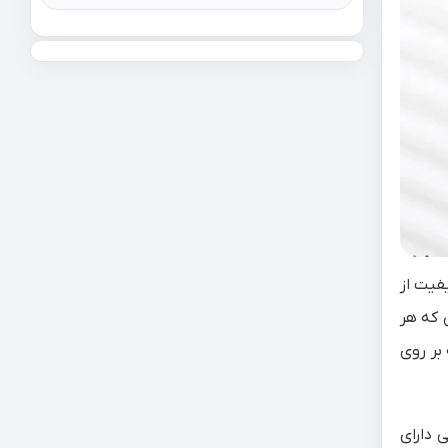
یفیت از
 که هر
بر روی
 دارای