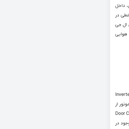
، داخل
خطی در
 ال جی
د و هوایی
ز یخچال فریزرهای 2020 ال جی محسوب می‌شود. این یخچال از موتور اینورتر خطی یا Inverter
وتور از
Door C
جود در