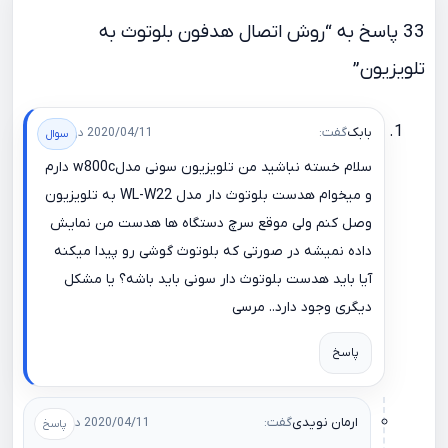
33 پاسخ به “روش اتصال هدفون بلوتوث به
تلویزیون”
بابک
گفت:
2020/04/11 در 05:33
سلام خسته نباشید من تلویزیون سونی مدلw800c دارم
و میخوام هدست بلوتوث دار مدل WL-W22 به تلویزیون
وصل کنم ولی موقع سرچ دستگاه ها هدست من نمایش
داده نمیشه در صورتی که بلوتوث گوشی رو پیدا میکنه
آیا باید هدست بلوتوث دار سونی باید باشه؟ یا مشکل
دیگری وجود دارد.. مرسی
پاسخ
ارمان نویدی
گفت:
2020/04/11 در 11:44