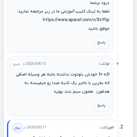
درود برشما
لطفا به لینک کلیپ آموزشی ما در زیر مراجعه نمایید:
https://www.aparat.com/v/XvYhp
موفق باشید
پاسخ
م
گفت:
2020/04/13 در 05:42
اگه tv خودش بلوتوث نداشته باشه هر وسیله اضافی
که بخرین با تاخیر یک ثانیه صدا رو میفرسته به
هدفون . همون سیم بلند بهتره
پاسخ
امیر
گفت:
2020/05/11 در 08:01