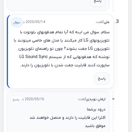
پاسخ
علی
گفت:
2020/05/14 در 18:13
سلام. سوال من اینه که آیا تمام هدفونهای بلوتوث با
تلویزیونهای LG کار میکنند یا مدل های خاصی میتونند با
تلویزیون LG جفت بشوند؟ چون تو راهنمای تلویزیون
نوشته که هدفونهایی که از سیستم LG Sound Sync
ساپورت کنند قابلیت جفت شدن با تلویزیون را دارند.
پاسخ
ارمان نویدی
گفت:
2020/05/16 در 09:53
درود برشما
اکثرا این قابلیت را دارند و متصل خواهند شد
موفق باشید