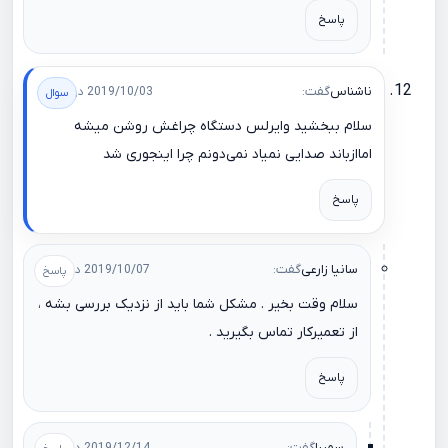
پاسخ
ناشناس
گفت:
2019/10/03 در 21:20
سلام ببخشید وایرلس دستگاه چراغش روشن میشه
اماازباند صدایی نمیاد نمی‌دونم چرا اینجوری شد
پاسخ
سانیا زارعی
گفت:
2019/10/07 در 11:41
سلام وقت بخیر . مشکل شما باید از نزدیک بررسی بشه ،
از تعمیرکار تماس بگیرید .
پاسخ
سمیرا
گفت: