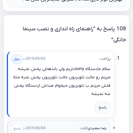
108 پاسخ به “راهنمای راه اندازی و نصب سینما
خانگی”
رز
گفت:
2019/05/02 در 11:58
سلام مادستگاه sonyداریم ولی باندهاش پخش نمیشه
میزنم رو حالت تلویزیون حالت تلویزیون پخش نمیه مثلا
فلش میزنم ب تلویزیون میخوام صداش ازدستگاه پخش
شه نمیشه
پاسخ
رضا سعیدی
گفت:
2019/05/04 در 15:04