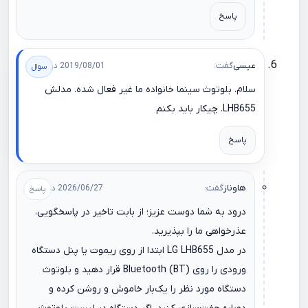
پاسخ
عیسی
گفت:
2019/08/01 در 09:45
سلام. بلوتوث سینما خانواده ما غیر فعال شده. مدلش
LHB655. چیکار باید بکنم
پاسخ
هاوناز
گفت:
2026/06/27 در 12:57
درود به شما دوست عزیز؛ از بابت تاخیر در پاسخگویی،
عذرخواهی ما را بپذیرید.
در مدل LG LHB655 ابتدا از روی ریموت یا پنل دستگاه
ورودی را روی Bluetooth (BT) قرار دهید و بلوتوث
دستگاه مورد نظر را یک‌بار خاموش و روشن کرده و