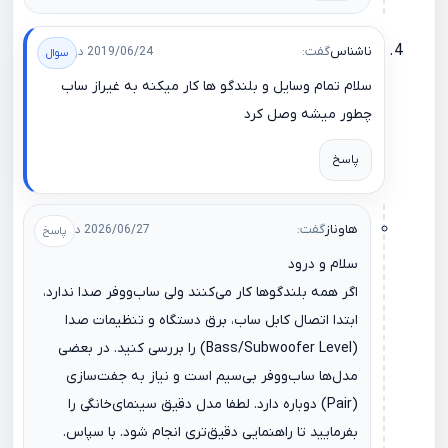
ناشناس
گفت:
2019/06/24 در 13:41
سلام تمام وسايل و بلندگو ها كار ميكنه به غيراز ساب
چطور ميشه وصل كرد
پاسخ
هاوناز
گفت:
2026/06/27 در 13:11
سلام و درود
اگر همه بلندگوها کار می‌کنند ولی ساب‌ووفر صدا ندارد،
ابتدا اتصال کابل ساب، برق دستگاه و تنظیمات صدا
(Bass/Subwoofer Level) را بررسی کنید. در بعضی
مدل‌ها ساب‌ووفر بی‌سیم است و نیاز به جفت‌سازی
(Pair) دوباره دارد. لطفا مدل دقیق سینمای‌خانگی را
بفرمایید تا راهنمایی دقیق‌تری انجام شود. با سپاس.