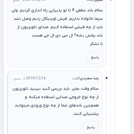
2019/12/14 در 04:38
سلام باند سقفی ۴ تا تو پذیرایی راه اندازی کردیم .ولی
سیما خانواده نداریم .فیش اوپتیکال زدیم وصل نشد
باید از چه فیشی استفاده کنیم .صدای تلویزیون از
باند پخش بشه؟ ال سی دی ال جی هست
با تشکر
پاسخ
رضا سعیدی
گفت:
2019/12/16 در 15:27
سلام وقت بخیر. باید بررسی کنید ببینید تلویزیون
از چه نوع خروجی صدایی استفاده میکنه. و
همچنین باندهای شما از چه نوع ورودی میتوانند
پشتیبانی کنند.
پاسخ