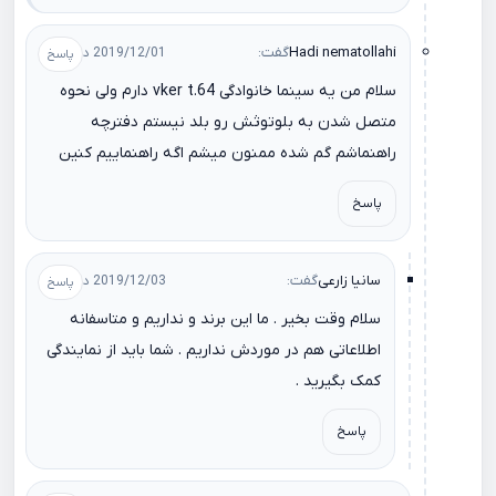
Hadi nematollahi
گفت:
2019/12/01 در 16:07
سلام من یه سینما خانوادگی vker t.64 دارم ولی نحوه
متصل شدن به بلوتوثش رو بلد نیستم دفترچه
راهنماشم گم شده ممنون میشم اگه راهنماییم کنین
پاسخ
سانیا زارعی
گفت:
2019/12/03 در 09:24
سلام وقت بخیر . ما این برند و نداریم و متاسفانه
اطلاعاتی هم در موردش نداریم . شما باید از نمایندگی
کمک بگیرید .
پاسخ