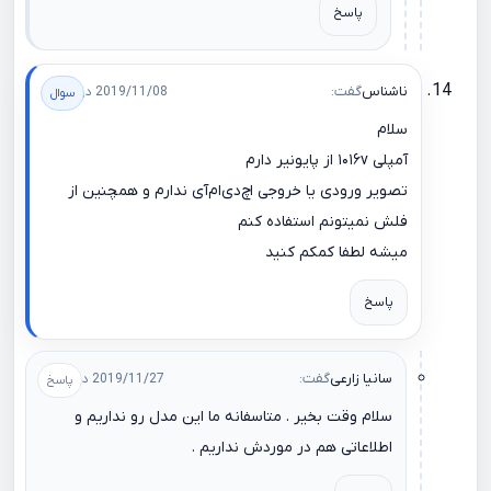
پاسخ
ناشناس
گفت:
2019/11/08 در 18:57
سلام
آمپلی ۱۰۱۶v از پایونیر دارم
تصویر ورودی یا خروجی اچ‌دی‌ام‌آی ندارم و همچنین از
فلش نمیتونم استفاده کنم
میشه لطفا کمکم کنید
پاسخ
سانیا زارعی
گفت:
2019/11/27 در 11:04
سلام وقت بخیر . متاسفانه ما این مدل رو نداریم و
اطلاعاتی هم در موردش نداریم .