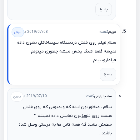
پاسخ
مریم
گفت:
2019/07/08 در 14:06
سلام فیلم روی فلش دردستگاه سینماخانگی نشون داده
نمیشه فقط اهنگ پخش میشه چطوری میتونم
فیلماروببینم
پاسخ
سانیا زارعی
گفت:
2019/07/10 در 09:04
سلام . منظورتون اینه که ویدیویی که روی فلش
هست روی تلویزیون نمایش داده نمیشه ؟
مطمئن بشید گه همه کابل ها به درستی وصل شده
باشند .