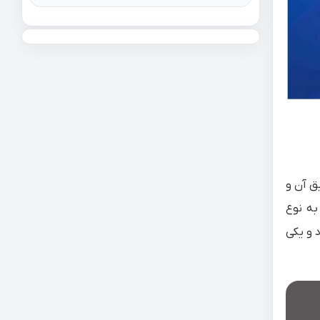
ق آن و
LAN ، HDMI ،U و DVI دارد که بسته به نوع
می‌شود و یکی