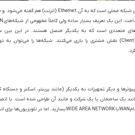
کلمه LAN مخفف عبارت Local area network است و به معنای شبکه محلی است که به آن Ethernet (اترنت) هم
داخت
. این یک تعریف بسیار ساده ولی کاملاً مفهومی از شبکه‌های
AN
های‌ متعددی‌ است که‌ به‌ یکدیگر متصل‌ هستند. در این‌ بین‌ 
(Client
نقش‌ مشتری‌ را بازی‌ می‌کنند
.
شبکه‌ها را می‌توان‌ به‌ دو
رد
.
رها و دیگر تجهیزات به یکدیگر (مانند پرینتر، اسکنر و دستگاه ک
نند یک ساختمان یا یک شرکت و مانند آن طراحی شده است. با اتص
ام
WAN
یا
WIDE AREA NETWORK
بسازید. اما در تلویزیون‌ها برای ا