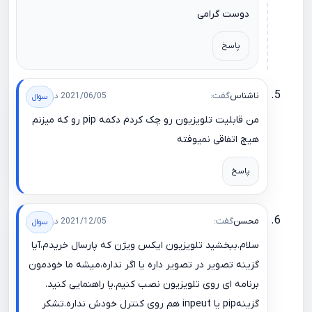
دوست گرامی
پاسخ
‌ناشناس
گفت:
2021/06/05 در 13:25
من قابلیت تلویزیون رو چک کردم دکمه pip رو که میزنم
هیچ اتفاقی نمیوفته
پاسخ
محسن
گفت:
2021/12/05 در 22:34
سلام.ببخشید تلویزیون ایکس ویژن که پارسال خریدم،آیا
گزینه تصویر در تصویر داره یا اگر نداره،میشه ما خودمون
برنامه ای روی تلویزیون نصب کنیم.یا راهنمایی کنید.
گزینهpip یا inpeut هم روی کنترل خودش نداره.تشکر