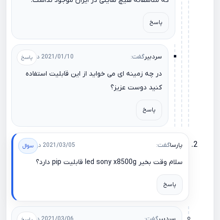
که متاسفانه هیچ سایتی در ایران موجود نداشت.
پاسخ
سردبیر
گفت:
2021/01/10 در 02:37
در چه زمینه ای می خواید از این قابلیت استفاده
کنید دوست عزیز؟
پاسخ
پارسا
گفت:
2021/03/05 در 01:09
سلام وقت بخیر led sony x8500g قابلیت pip دارد؟
پاسخ
سردبیر
گفت:
2021/03/06 در 10:40