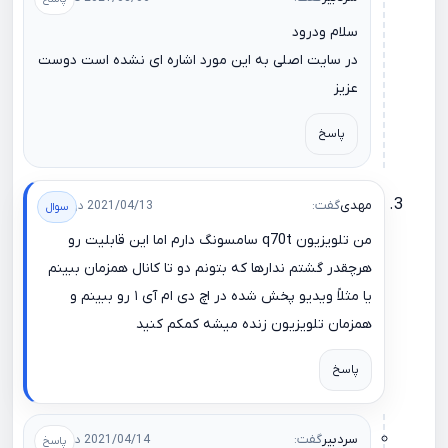
سلام ودرود
در سایت اصلی به این مورد اشاره ای نشده است دوست
عزیز
پاسخ
مهدی
گفت:
2021/04/13 در 17:00
من تلویزیون q70t سامسونگ دارم اما این قابلیت رو
هرچقدر گشتم ندارها که بتونم دو تا کانال همزمان ببینم
یا مثلاً ویدیو پخش شده در اچ دی ام آی ١ رو ببینم و
همزمان تلویزیون زنده میشه کمکم کنید
پاسخ
سردبیر
گفت:
2021/04/14 در 00:26