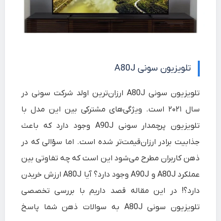
تلویزیون سونی
A80J
تلویزیون سونی A80J ارزان‌ترین اولد شرکت سونی در
سال ۲۰۲۱ است. ویژگی‌های مشترکی بین این مدل با
تلویزیون پرچمدار سونی A90J وجود دارد که باعث
جذابیت برادر ارزان‌قیمت‌تر شده است. اما سؤالی که در
ذهن کاربران مطرح می‌شود این است که چه تفاوتی بین
عملکرد A80J و A90J وجود دارد؟ آیا A80J ارزش خریدن
دارد؟! در این مقاله قصد داریم با
بررسی تخصصی
تلویزیون سونی A80J
به سوالات ذهن شما پاسخ