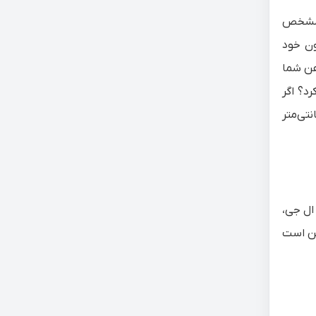
ی مشخص
ون خود
نچ است این سؤال در ذهن شما
د؟ اگر
تی‌متر
ل سونی، ال جی،
کن است