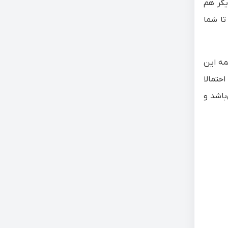
یگر هم
ید. البته همه این دستگاه‌ها باید دارای قابلیت DLNA باشند تا شما
مه این
احتمالا
باشد و