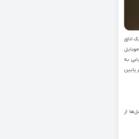
ک اتاق
موبایل
و برای دست‌یابی به
ای OLED همانطور که در تصویر پایین
کسل‌ها از