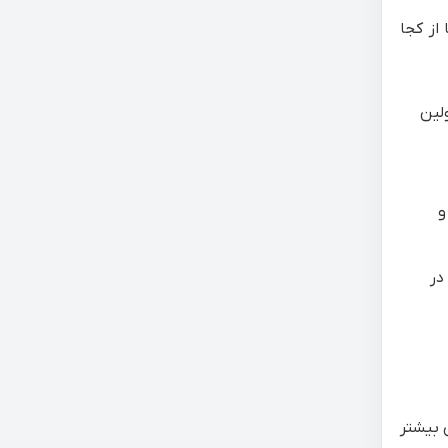
از کجا
لین
و
در
 بیشتر