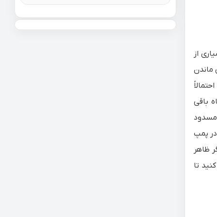
اری از
 ماندن
تمالاً
ه باقی
 مسدود
در پمپ
ر ظاهر
نید تا