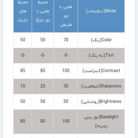
محیط
محیط
هایی با
Mode(تنظیمات)
هایی با
های
نور
نور چراغ
تاریک
طبیعی
Color(رنگ)
70
50
50
Tint(ته رنگ)
-0-
-0-
-0-
Contrast(کنتراست)
100
85
85
Sharpness(شفافیت)
30
25
10
Brightness(روشنایی)
50
50
50
Backlight(نور پس
80
80
100
زمینه)