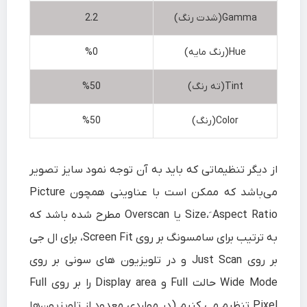
Gamma(شدت رنگ)
2.2
Hue(رنگ مایه)
%0
Tint(ته رنگ)
%50
Color(رنگ)
%50
از دیگر تنظیماتی که باید به آن توجه نمود سایز تصویر
می‌باشد که ممکن است با عناوینی همچون Picture
Size، َAspect Ratio یا Overscan مطرح شده باشد که
به ترتیب برای سامسونگ بر روی Screen Fit، برای ال جی
بر روی Just Scan و در تلویزیون های سونی بر روی
Wide Mode حالت Full و Display area را بر روی Full
Pixel تنظیم می کنیم.(در مواردی معدود از تلویزیون‌ها