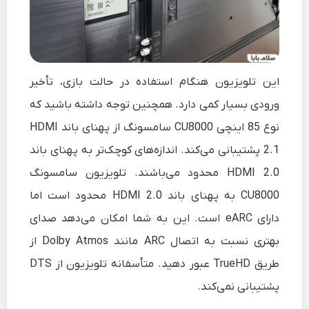
این تلویزیون هنگام استفاده در حالت بازی، تأخیر
ورودی بسیار کمی دارد. همچنین توجه داشته باشید که
نوع 85 اینچی CU8000 سامسونگ از پهنای باند HDMI
2.1 پشتیبانی می‌کند. اندازه‌های کوچک‌تر به پهنای باند
HDMI 2.0 محدود می‌باشند. تلویزیون سامسونگ
CU8000 به پهنای باند HDMI 2.0 محدود است اما
دارای eARC است. این به شما امکان می‌دهد صدای
بهتری نسبت به اتصال ARC مانند Dolby Atmos از
طریق TrueHD عبور دهید. متأسفانه تلویزیون از DTS
پشتیبانی نمی‌کند.