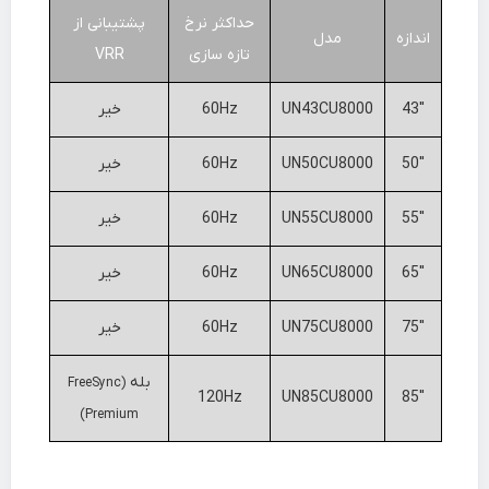
حداکثر نرخ
پشتیبانی از
اندازه
مدل
تازه سازی
VRR
43″
UN43CU8000
60Hz
خیر
50″
UN50CU8000
60Hz
خیر
55″
UN55CU8000
60Hz
خیر
65″
UN65CU8000
60Hz
خیر
75″
UN75CU8000
60Hz
خیر
بله
(FreeSync
120Hz
UN85CU8000
85″
Premium)