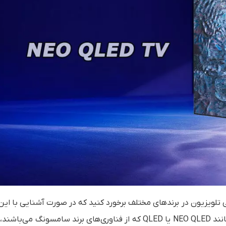
 تلویزیون در برندهای مختلف برخورد کنید که در صورت آشنایی با این
و خصوصیت‌ها، انتخاب و خرید بهتری خواهید داشت. کلماتی مانند NEO QLED یا QLED که از فناوری‌های برند سامسونگ