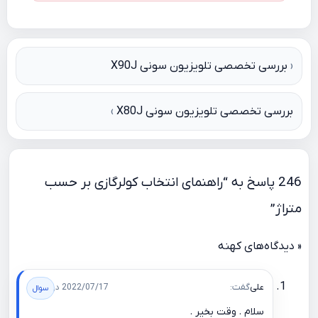
راهبری
بررسی تخصصی تلویزیون سونی X90J
نوشته
بررسی تخصصی تلویزیون سونی X80J
246 پاسخ به “راهنمای انتخاب کولرگازی بر حسب
متراژ”
« دیدگاه‌های کهنه
علی
گفت:
2022/07/17 در 08:23
سلام . وقت بخیر .