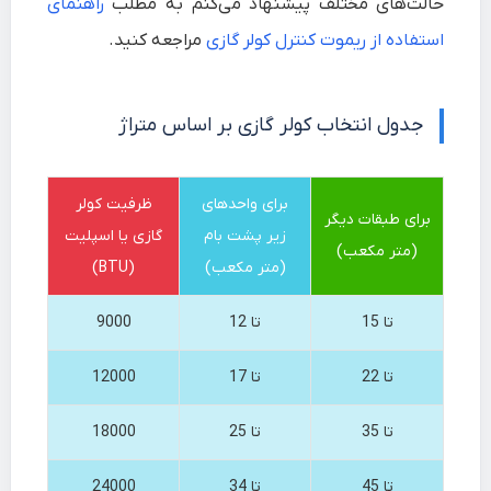
حالت‌های مختلف پیشنهاد می‌کنم به مطلب
راهنمای
استفاده از ریموت کنترل کولر گازی
مراجعه کنید.
جدول انتخاب کولر گازی بر اساس متراژ
برای واحدهای
ظرفیت کولر
برای طبقات دیگر
زیر پشت بام
گازی یا اسپلیت
(متر مکعب)
(متر مکعب)
(BTU)
تا 15
تا 12
9000
تا 22
تا 17
12000
تا 35
تا 25
18000
تا 45
تا 34
24000