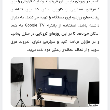
تأخیر در ورودی پایین آن می‌تواند رضایت فراوانی را برای
توصیه می‌کنم نگاهی به مطلب
آنقدر روشن شود که بتواند تجربه رضایت بخش بصری از
روشنایی خوبی برخوردار بوده اما ممکن است در اتاق‌هایی که
مدل‌های بهتری در این زمینه هستید به شما توصیه ‌می‌کنم
بهترین تلویزیون مخصوص
گیمرهای معمولی و کاربران عادی که برای تماشای
PS5 و XBOX SERIES X
نگاهی به مطلب
نمایش جزئیات فیلم یا بازی‌های HDR را ارائه دهد.
بیندازید.
بهترین تلویزیون گیمینگ
بیندازید.
نور بسیار زیادی داشته باشند با تابش شدید نور، از وضوح
برنامه‌های روزمره این دستگاه را تهیه می‌کنند، به دنبال
تصاویر کاسته شود.
داشته باشد. استفاده از پلتفرم Google TV به شما
امکان می‌دهد تا در این روزهای کرونایی در منزل بمانید
و در هزاران برنامه، گیم و سرگرمی دنیای اندروید غرق
شوید و از لحظه لحظه‌ی زندگی خود لذت ببرید.