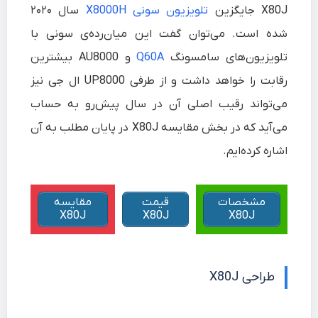
X80J جایگزین
تلویزیون سونی X8000H
سال ۲۰۲۰
شده‌ است. می‌توان گفت این میان‌رده‌ی سونی با
تلویزیون‌های سامسونگ
Q60A
و AU8000 بیشترین
رقابت را خواهد داشت و از طرفی UP8000 ال جی نیز
می‌تواند رقیب اصلی آن در سال پیش‌رو به حساب
می‌آید که در بخش مقایسه X80J در پایان مطلب به آن
اشاره کرده‌ایم.
مشخصات
قیمت
مقایسه
X80J
X80J
X80J
طراحی X80J