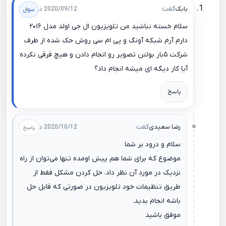
بابک
گفت:
2020/09/12 در 12:35
سلام خسته نباشید من تلویزیون ال جی اولد مدل ۲۰۱۶
دارم آرم شبکه آونگ و پی ام سی روش حک شده از طرف
شرکت ۵بار بولتن تصویر رو انجام دادن و هیچ فرقی نکرده
آیا کار دیگه ای میشه انجام داد؟
پاسخ
رضا سعیدی
گفت:
2020/10/12 در 20:47
سلام و درود بر شما
موضوع که برای شما هم پیش اومده تنها می‌توان از راه
نزدیک در مورد آن نظر داد. حل کردن مشکل فقط از
طریق تنظیمات خود تلویزیون در صورتی که قابل حل
باشه انجام بدید.
موفق باشید