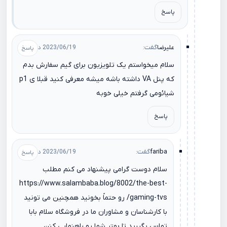
پاسخ
علیرضا
گفت:
2023/06/19 در 00:15
سلام میخواستم یک تلویزیون برای گیم سفارش بدم
که پنل VA داشته باشه میشه معرفی کنید قبلا ی p1
شیائومی گرفتم خیلی خوبه
پاسخ
fariba
گفت:
2023/06/19 در 11:14
سلام دوست گرامی پیشنهاد می کنم مطلب
https://www.salambaba.blog/8002/the-best-
gaming-tvs/
رو حتماً بخونید همچنین می تونید
با کارشناسان و مشاوران ما در فروشگاه سلام بابا
تماس بگیرید تا بهتر شما رو راهنمایی کنن.