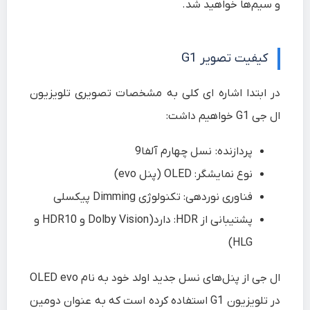
و سیم‌ها خواهید شد.
کیفیت تصویر G1
در ابتدا اشاره ای کلی به مشخصات تصویری تلویزیون
ال جی G1 خواهیم داشت:
پردازنده
: نسل چهارم آلفا9
نوع نمایشگر
: OLED (پنل evo)
فناوری نوردهی
: تکنولوژی Dimming پیکسلی
پشتیبانی از HDR
: دارد(Dolby Vision و HDR10 و
HLG)
ال جی از پنل‌های نسل جدید اولد خود به نام OLED evo
در تلویزیون G1 استفاده کرده است که به عنوان دومین