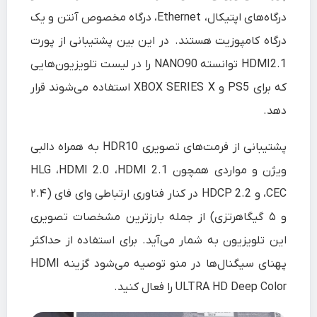
درگاه‌های اپتیکال، Ethernet، درگاه مخصوص آنتن و یک
درگاه کامپوزیت هستند. در این بین پشتیبانی از پورت
HDMI2.1 توانسته NANO90 را در لیست تلویزیون‌هایی
که برای PS5 و XBOX SERIES X استفاده می‌شوند قرار
دهد.
پشتیبانی از فرمت‌های تصویری HDR10 به همراه دالبی
ویژن و مواردی همچون HLG ،HDMI 2.0 ،HDMI 2.1
،CEC و HDCP 2.2 در کنار فناوری ارتباطی وای فای (۲.۴
و ۵ گیگاهرتزی) از جمله بارزترین مشخصات تصویری
این تلویزیون به شمار می‌آید. برای استفاده از حداکثر
پهنای سیگنال‌ها در منو توصیه ‌می‌شود گزینه
HDMI
ULTRA HD Deep Color
را فعال کنید.