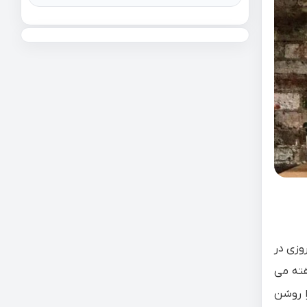
از روشنایی مورد استفاده در صفحه نمایش کریستال مایع است. تمام تلویزیون های LED امروزی در
اما بجای لامپ فلورسنت دارای نور پس زمینه led هستند، به همین خاطر به ان ها lcd-led گفته می
ل مایع را روشن