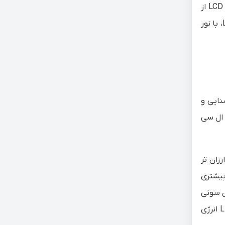
کند. معروفترین نوع LCD، از نور فلورسنت در پشت پنل استفاده می کنند که به CCFL معروف است. اما نسل جدید تلویزیوهای LCD از
لامپ های LED برای ایجاد روشنایی استفاده می کنند. وقتی عبارت LED TV را می بینید به این معنی است که با یک تلویزیون LCD، با نور
رای روشنایی و
در جلو ال سی
ای سنتی از CCFLS یا لامپ کاتدی سرد فلورسنت برای back light استفاده میشد. اگرچه نور فلورسنت یا CCFLS ارزان تر
بیشتری
و تلویزیون سونی
اعلام کردند که از نور پس زمینه CCFLS استفاده نمی کنند. بعبارتی پنل بکلایت را جایگزین پنل فلورسنت کردند. LED-back light انرژی