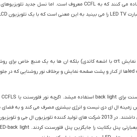
LCDها روشنایی را خودشان تولید نمی کنند (برعکس صفحه نمایش crt با اشعه کاتدی) بلکه ان ها به یک منبع خاص ب
سپس تولید یک تصویر قابل مشاهده نیاز دارند. نور پس زمینه ledها از کنار و پشت صفحه نمایش و برخلاف نور روشنایی که 
در ال سی دی ه
ر پس زمینه ال ای دی نیست و انرژی بیشتری مصرف می کند و به فضای 
هم نیاز دارد، به همین خاطر LCD های قدیمی ضخامت بیشتری داشتند. در 2013 شرکت های تولید کننده تلویزیون ال جی 