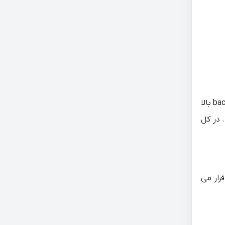
قرار گرفتن لامپ های led در تلویزیون با ارایش های مختلفی انجام می گیرد. برای مثال back light سمت چپ و راست صفحه ، back light بالا
اکنده می شوند. در کل
در لبه های تلویزیون قرار می