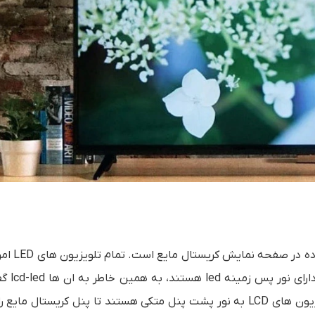
Black light یا نور پس زمینه یک شکل 
واقع همان LCD های سابق هستند 
شود ولی برای اینکه کوتاه باشد به ان ها led می گویند. تلویزیون های LCD به نور پشت پنل متکی هستند تا پنل کریستا