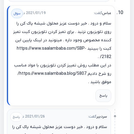
عباس
گفت:
2021/01/19 در 16:43
سلام و درود . خیر دوست عزیز محلول شیشه پاک کن را
روی تلویزیون نزنید . برای تمیز کردن تلویزیون کیت تمیز
کننده مخصوص وجود داره . میتونید در لینک پایین این
کیت را ببینید
https://www.saalambaba.com/SBP-
.
2182/
در این مطلب روش تمییز کزدن تلویزیون با مواد مناسب
رو شرح دادیم
https://www.salambaba.blog/5807/
موفق باشید .
پاسخ
سردبیر
گفت:
2021/01/26 در 10:04
سلام و درود . خیر دوست عزیز محلول شیشه پاک کن را