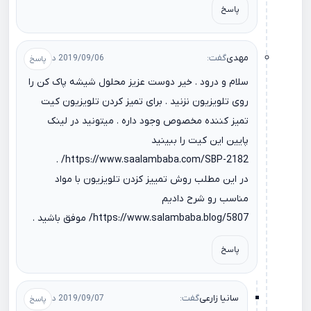
پاسخ
مهدی
گفت:
2019/09/06 در 09:30
سلام و درود . خیر دوست عزیز محلول شیشه پاک کن را
روی تلویزیون نزنید . برای تمیز کردن تلویزیون کیت
تمیز کننده مخصوص وجود داره . میتونید در لینک
پایین این کیت را ببینید
.
https://www.saalambaba.com/SBP-2182/
در این مطلب روش تمییز کزدن تلویزیون با مواد
مناسب رو شرح دادیم
https://www.salambaba.blog/5807/
موفق باشید .
پاسخ
سانیا زارعی
گفت:
2019/09/07 در 08:21