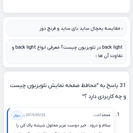
راهبری
مقایسه یخچال ساید بای ساید و فرنچ دور
نوشته
back light در تلویزیون چیست؟ معرفی انواع back light و
تفاوت آن ها
31 پاسخ به “محافظ صفحه نمایش تلویزیون چیست
و چه کاربردی دارد ؟”
محمد
گفت:
2019/05/25 در 20:54
سلام و درود . خیر دوست عزیز محلول شیشه پاک کن را