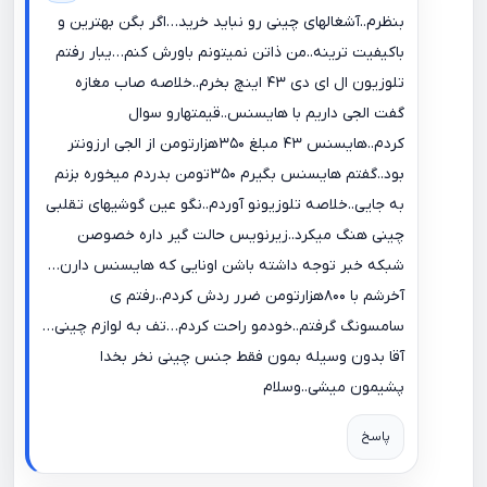
بنظرم..آشغالهای چینی رو نباید خرید…اگر بگن بهترین و
باکیفیت ترینه..من ذاتن نمیتونم باورش کنم…یبار رفتم
تلوزیون ال ای دی ۴۳ اینچ بخرم..خلاصه صاب مغازه
گفت الجی داریم با هایسنس..قیمتهارو سوال
کردم..هایسنس ۴۳ مبلغ ۳۵۰هزارتومن از الجی ارزونتر
بود..گفتم هایسنس بگیرم ۳۵۰تومن بدردم میخوره بزنم
به جایی..خلاصه تلوزیونو آوردم..نگو عین گوشیهای تقلبی
چینی هنگ میکرد..زیرنویس حالت گیر داره خصوصن
شبکه خبر توجه داشته باشن اونایی که هایسنس دارن…
آخرشم با ۸۰۰هزارتومن ضرر ردش کردم..رفتم ی
سامسونگ گرفتم..خودمو راحت کردم…تف به لوازم چینی…
آقا بدون وسیله بمون فقط جنس چینی نخر بخدا
پشیمون میشی..وسلام
پاسخ