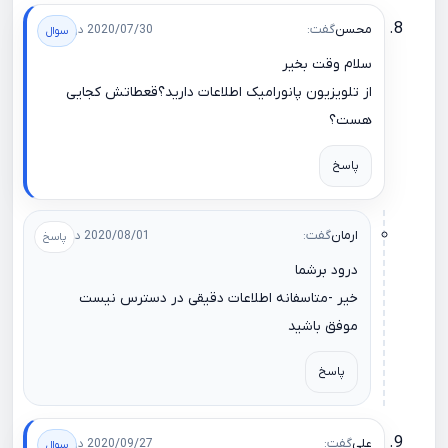
محسن
گفت:
2020/07/30 در 22:48
سلام وقت بخیر
از تلویزیون پانورامیک اطلاعات دارید؟قعطاتش کجایی
هست؟
پاسخ
ارمان
گفت:
2020/08/01 در 11:23
درود برشما
خیر -متاسفانه اطلاعات دقیقی در دسترس نیست
موفق باشید
پاسخ
علی
گفت:
2020/09/27 در 20:36