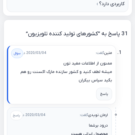
کاربردی دارد؟
31 پاسخ به “کشورهای تولید کننده تلویزیون”
متین
گفت:
2020/03/04 در 23:19
ممنون از اطلاعات مفید تون
میشه لطف کنید و کشور سازنده مارک اکسنت رو هم
بگید سپاس بیکران
پاسخ
ارمان نویدی
گفت:
2020/03/04 در 23:31
درود برشما
محصول ایرانی هست