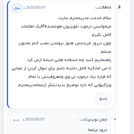
Miss
گفت:
2020/05/07 در 11:15
سلام خدمت مدیرمحترم سایت
میخواستن درمورد تلویزیون هوشمندlifeیک اطلاعات
کامل بگیرم
چون دیروز خریدمش هنوز نیومدن نصب کنم ممنون
میشم
راهنماییم کنید چه استفاده هایی میشه ازش کرد
تا من امادگیه کامل داشته باشم برای سوال کردن از نصابی
که قراره بیاد درمورد تی وی ومعروفیتش یا تمام
ویژگیهایی که داره توضیح بدیدتشکر ازشمامدیرمحترم
پاسخ
ارمان نویدی
گفت:
2020/05/07 در 12:30
درود برشما